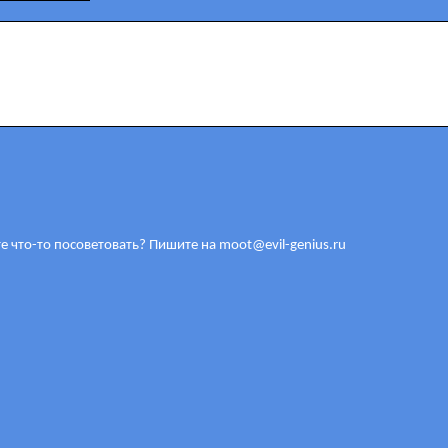
е что-то посоветовать? Пишите на
moot@evil-genius.ru